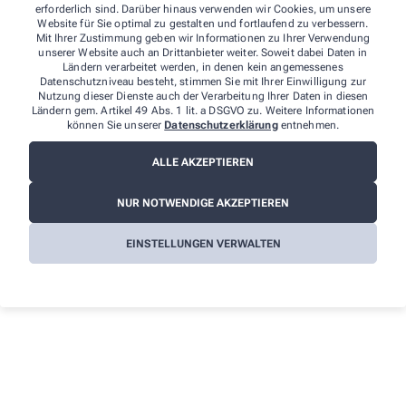
erforderlich sind. Darüber hinaus verwenden wir Cookies, um unsere
Website für Sie optimal zu gestalten und fortlaufend zu verbessern.
Mit Ihrer Zustimmung geben wir Informationen zu Ihrer Verwendung
unserer Website auch an Drittanbieter weiter. Soweit dabei Daten in
Ländern verarbeitet werden, in denen kein angemessenes
Datenschutzniveau besteht, stimmen Sie mit Ihrer Einwilligung zur
Unsere Leistungen
Nutzung dieser Dienste auch der Verarbeitung Ihrer Daten in diesen
Ländern gem. Artikel 49 Abs. 1 lit. a DSGVO zu. Weitere Informationen
können Sie unserer
Datenschutzerklärung
entnehmen.
Hier finden Sie einen Überblick über unsere
ALLE AKZEPTIEREN
umfangreichen Leistungen, mit denen wir Ihnen täglich
zur Seite stehen.
NUR NOTWENDIGE AKZEPTIEREN
Pharmazeutische Dienstleistungen
EINSTELLUNGEN VERWALTEN
individuelle Beratung (mit Termin) zu Polymedikation
Bluthochdruck
Inhalativa
Oraler Krebsmedikation
Patientenindividuelle Verblisterung von Arzneimitteln
Tests, Messungen & Analysen