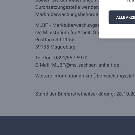
1 lit.
Durchsetzungsstelle wenden. Die Durchsetzun
Marktüberwachungsbehörde wenden:
ALLE AKZ
MLBF - Marktüberwachungsstelle der Länder fü
c/o Ministerium für Arbeit, Soziales, Gesund
Postfach 39 11 55
39135 Magdeburg
Telefon: 0391/567 6970
E-​Mail: MLBF@ms.sachsen-​anhalt.de.
Weitere Informationen zur Überwachungsstell
Stand der Barrierefreiheitserklärung: 28.10.2