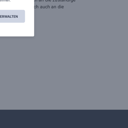
ehmen.
n. Sie können sich auch an die
VERWALTEN