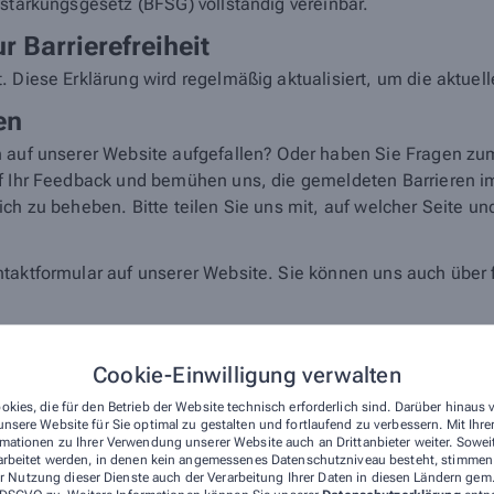
sstärkungsgesetz (BFSG) vollständig vereinbar.
r Barrierefreiheit
. Diese Erklärung wird regelmäßig aktualisiert, um die aktuel
en
n auf unserer Website aufgefallen? Oder haben Sie Fragen zu
auf Ihr Feedback und bemühen uns, die gemeldeten Barrieren 
ch zu beheben. Bitte teilen Sie uns mit, auf welcher Seite un
ntaktformular auf unserer Website. Sie können uns auch übe
Cookie-Einwilligung verwalten
okies, die für den Betrieb der Website technisch erforderlich sind. Darüber hinaus
55 Remscheid
nsere Website für Sie optimal zu gestalten und fortlaufend zu verbessern. Mit Ih
mationen zu Ihrer Verwendung unserer Website auch an Drittanbieter weiter. Sowei
d Marktüberwachungsbehörde
arbeitet werden, in denen kein angemessenes Datenschutzniveau besteht, stimmen S
r Nutzung dieser Dienste auch der Verarbeitung Ihrer Daten in diesen Ländern gem.
r Barrierefreiheit keine zufriedenstellenden Antworten erhalt