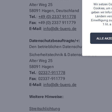
Alter Weg 25
Wir setzen Co
Cookies, um u
58091 Hagen, Deutschland
geben wir Infor
Tel.
:
+49 (0) 2337 911778
Ländern ver
Einwilligung zu
Fax
: +49 (0) 2337 911779
1 lit.
E-Mail
:
info@dk-buero.de
ALLE AKZ
Datenschutzbeauftragte/-r:
Den betrieblichen Datenschutzbeauftragten u
Sicherheitstechnik & Datenschutz UG
Alter Weg 25
58091 Hagen
Tel.
:
02337-911778
Fax
: 02337-911779
E-Mail
:
info@dk-buero.de
Weitere Hinweise:
Streitschlichtung