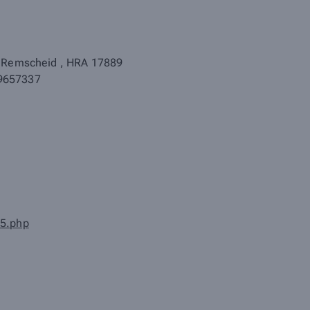
tz Remscheid
,
HRA 17889
19657337
05.php