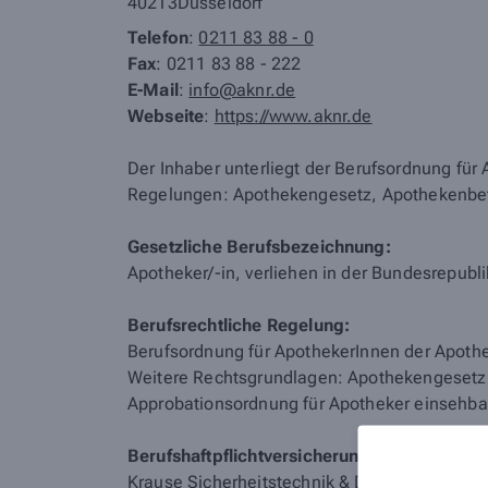
40213
Düsseldorf
Telefon
:
0211 83 88 - 0
Fax
: 0211 83 88 - 222
E-Mail
:
info@aknr.de
Webseite
:
https://www.aknr.de
Der Inhaber unterliegt der Berufsordnung fü
Regelungen: Apothekengesetz, Apothekenbe
Gesetzliche Berufsbezeichnung:
Apotheker/-in, verliehen in der Bundesrepubl
Berufsrechtliche Regelung:
Berufsordnung für ApothekerInnen der Apot
Weitere Rechtsgrundlagen: Apothekengesetz
Approbationsordnung für Apotheker einsehbar
Berufshaftpflichtversicherung mit Anschrift
Krause Sicherheitstechnik & Datenschutz G