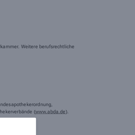
rkammer. Weitere berufsrechtliche
Bundesapothekerordnung,
thekerverbände (
www.abda.de
).