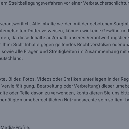
einem Streitbeilegungsverfahren vor einer Verbraucherschlicht
en verantwortlich. Alle Inhalte werden mit der gebotenen Sorgfa
nternetseiten Dritter verweisen, können wir keine Gewähr für d
ehmen, da diese Inhalte außerhalb unseres Verantwortungsberei
s Ihrer Sicht Inhalte gegen geltendes Recht verstoßen oder un
te sowie alle Fragen und Streitigkeiten im Zusammenhang mit d
eutschland.
xte, Bilder, Fotos, Videos oder Grafiken unterliegen in der R
ervielfältigung, Bearbeitung oder Verbreitung) dieser urhebe
alte oder Teile davon zu verwenden, kontaktieren Sie uns bi
 benötigten urheberrechtlichen Nutzungsrechte sein sollten,
 Media-Profile.