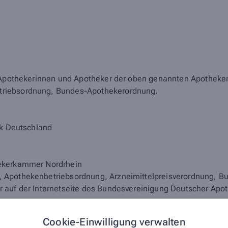
r Apothekerinnen und Apotheker der oben genannten Apotheke
triebsordnung, Bundes-Apothekerordnung.
ik Deutschland
hekerkammer Nordrhein
, Apothekenbetriebsordnung, Arzneimittelpreisverordnung, 
 auf der Internetseite des Bundesvereinigung Deutscher Apo
, gültig im Geltungsbereich des Arzneimittelgesetzes (AMG):
Cookie-Einwilligung verwalten
mbH